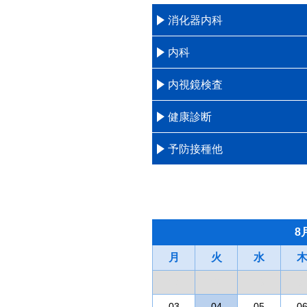
消化器内科
内科
内視鏡検査
健康診断
予防接種他
8
月
火
水
27
28
29
3
03
04
05
0