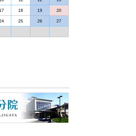
とされています。
でまでも受けたくない）事もあ
17
18
19
20
24
25
26
27
）、土曜日・第2、4日曜日午前
01
02
03
04
てみて下さい。
医療機関です。
00円)
さい。
お問合せください。