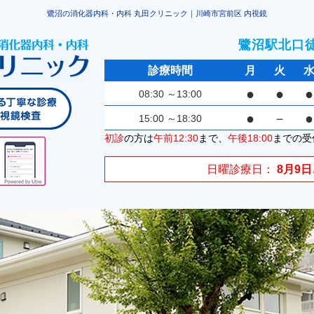
鷺沼の消化器内科・内科 丸田クリニック｜川崎市宮前区 内視鏡
鷺沼駅北口
診療時間
月
火
●
●
●
08:30
～13:00
●
－
●
15:00
～18:30
初診
の方は
午前12:30
まで、
午後18:00
までの受
日曜診療日
8月9日