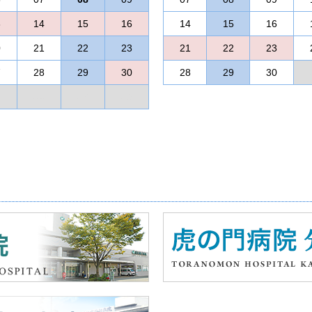
報道では受診率が10%前後と低迷している
理由として、受診時間がない（仕事を休ん
3
14
15
16
14
15
16
げられています。
0
21
22
23
21
22
23
当院では平日は午後6時まで（火曜日を除く
7
28
29
30
28
29
30
中も対応しておりますので、是非受診をし
3
04
05
06
川崎市風しん対策
当院は川崎市の風しん対策事業の検査協力
抗体検査（無料）／風しんワクチン接種（3,2
詳しくは、川崎市の
ホームページ
をご覧下
川崎市民でない方は、お住まいの自治体に