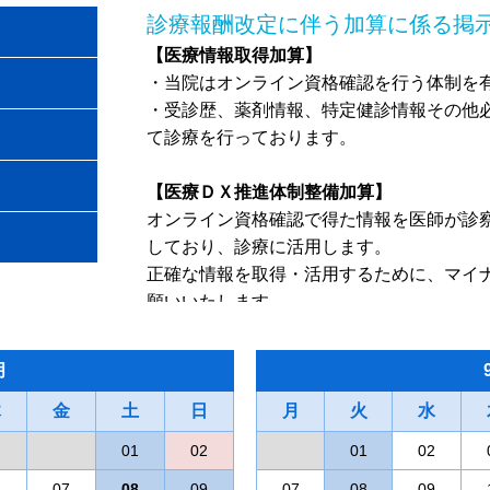
診療報酬改定に伴う加算に係る掲
【医療情報取得加算】
・当院はオンライン資格確認を行う体制を
・受診歴、薬剤情報、特定健診情報その他
て診療を行っております。
【医療ＤＸ推進体制整備加算】
オンライン資格確認で得た情報を医師が診
しており、診療に活用します。
正確な情報を取得・活用するために、マイ
願いいたします。
【一般名処方加算】
月
当院では後発医薬品のある医薬品について
木
金
土
薬剤の成分をもとにした一般名処方を行う
日
月
火
水
0
31
01
02
31
01
02
風しんの追加的対策事業及び川崎
6
07
08
09
07
08
09