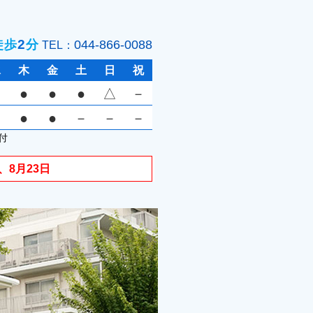
2
徒歩
分
044-866-0088
TEL：
水
木
金
土
日
祝
●
●
●
△
－
●
●
－
－
－
付
、8月23日