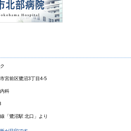
ク
市宮前区鷺沼3丁目4-5
内科
8
線「鷺沼駅 北口」より
板が目印です