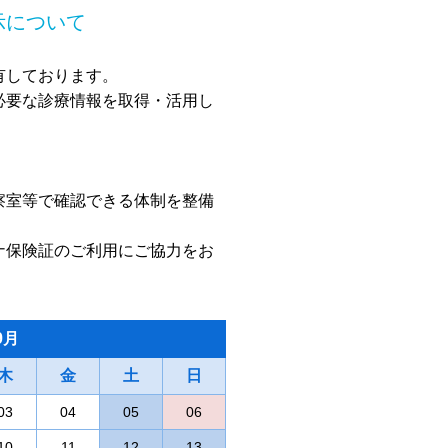
示について
有しております。
必要な診療情報を取得・活用し
察室等で確認できる体制を整備
ナ保険証のご利用にご協力をお
9月
場合があります。
木
金
土
日
03
04
05
06
市風しん対策事業について
10
11
12
13