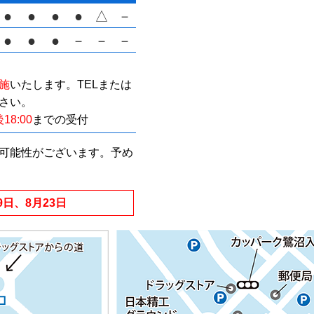
●
●
●
●
△
－
●
●
●
－
－
－
施
いたします。
TELまたは
さい。
18:00
までの受付
可能性がございます。予め
9日、8月23日