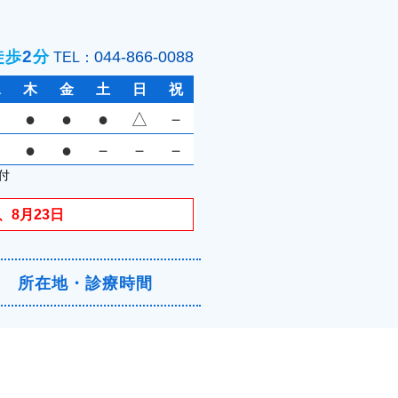
2
徒歩
分
044-866-0088
TEL：
水
木
金
土
日
祝
●
●
●
△
－
●
●
－
－
－
付
、8月23日
所在地・診療時間