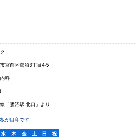
ク
市宮前区鷺沼3丁目4-5
内科
8
線「鷺沼駅 北口」より
板が目印です
水
木
金
土
日
祝