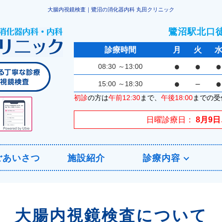
大腸内視鏡検査｜鷺沼の消化器内科 丸田クリニック
鷺沼駅北口
診療時間
月
火
●
●
●
08:30
～13:00
●
－
●
15:00
～18:30
初診
の方は
午前12:30
まで、
午後18:00
までの受
日曜診療日
8月9日
ごあいさつ
施設紹介
診療内容
大腸内視鏡検査について