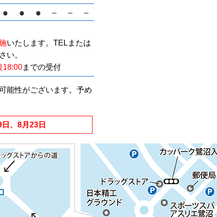
●
●
●
－
－
－
施
いたします。
TELまたは
さい。
18:00
までの受付
可能性がございます。予め
9日、8月23日