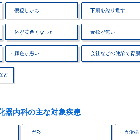
便秘しがち
下痢を繰り返す
体が黄色くなった
食欲が無い
顔色が悪い
会社などの健診で胃
など
化器内科の主な対象疾患
胃炎
胃潰瘍