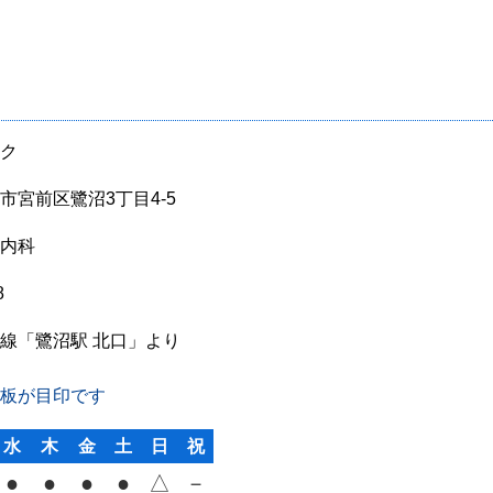
ク
市宮前区鷺沼3丁目4-5
内科
8
線「鷺沼駅 北口」より
板が目印です
水
木
金
土
日
祝
●
●
●
●
△
－