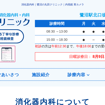
消化器内科｜鷺沼の丸田クリニック｜内視鏡 胃カメラ
鷺沼駅北口
診療時間
月
火
●
●
●
08:30
～13:00
●
－
●
15:00
～18:30
初診
の方は
午前12:30
まで、
午後18:00
までの受
日曜診療日
8月9日
ごあいさつ
施設紹介
診療内容
消化器内科について