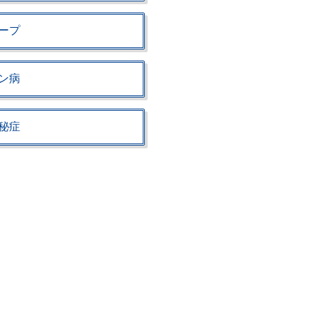
ープ
ン病
秘症