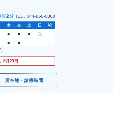
2
徒歩
分
044-866-0088
TEL：
水
木
金
土
日
祝
●
●
●
△
－
●
●
－
－
－
付
、8月23日
所在地・診療時間