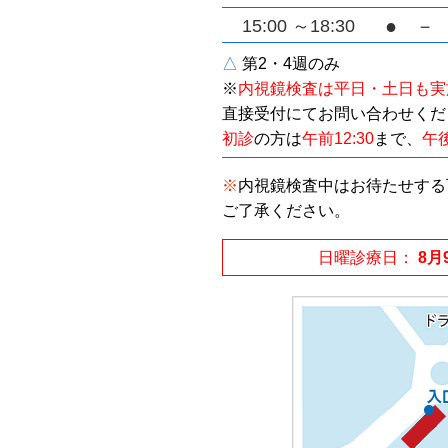
●
－
15:00
～18:30
△
第2・4週のみ
※
内視鏡検査は平日・土日も実
直接受付にてお問い合わせくだ
初診
の方は
午前12:30
まで、
午後
※
内視鏡検査中はお待たせする
ご了承ください。
日曜診療日
8月