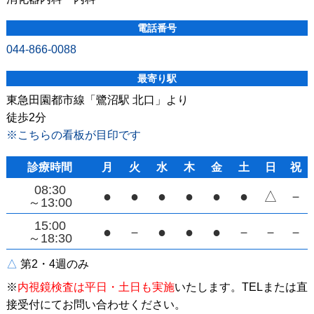
電話番号
044-866-0088
最寄り駅
東急田園都市線「鷺沼駅 北口」より
徒歩2分
※こちらの看板が目印です
診療時間
月
火
水
木
金
土
日
祝
08:30
●
●
●
●
●
●
△
－
～13:00
15:00
●
－
●
●
●
－
－
－
～18:30
△
第2・4週のみ
※
内視鏡検査は平日・土日も実施
いたします。
TELまたは直
接受付にてお問い合わせください。