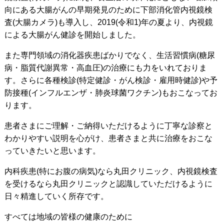
向にある大腸がんの早期発見のために下部消化管内視鏡検
査(大腸カメラ)も導入し、2019(令和1)年の夏より、内視鏡
による大腸がん健診を開始しました。
また専門領域の消化器疾患ばかりでなく、生活習慣病(糖尿
病・脂質代謝異常・高血圧)の治療にも力をいれておりま
す。さらに各種検診(特定健診・がん検診・雇用時健診)や予
防接種(インフルエンザ・肺炎球菌ワクチン)もおこなってお
ります。
患者さまにご理解・ご納得いただけるように丁寧な診察と
わかりやすい説明を心がけ、患者さまと共に治療をおこな
っていきたいと思います。
内科疾患(特にお腹の病気)なら丸田クリニック、内視鏡検査
を受けるなら丸田クリニックと認識していただけるように
日々精進していく所存です。
すべては地域の皆様の健康のために