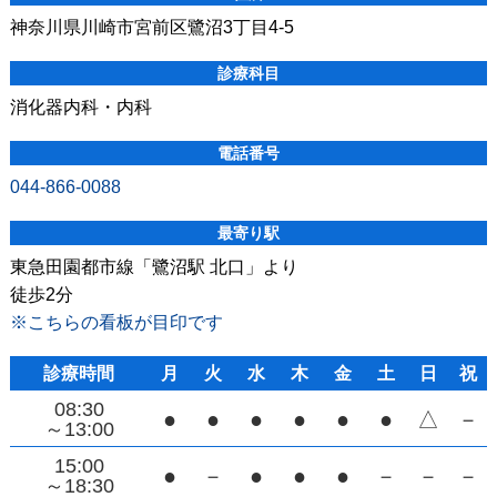
神奈川県川崎市宮前区鷺沼3丁目4-5
診療科目
消化器内科・内科
電話番号
044-866-0088
最寄り駅
東急田園都市線「鷺沼駅 北口」より
徒歩2分
※こちらの看板が目印です
診療時間
月
火
水
木
金
土
日
祝
08:30
●
●
●
●
●
●
△
－
～13:00
15:00
●
－
●
●
●
－
－
－
～18:30