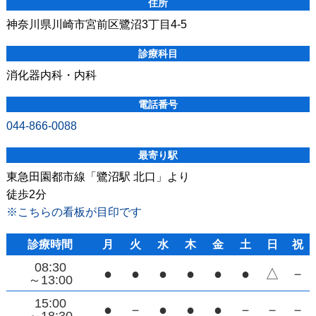
住所
神奈川県川崎市宮前区鷺沼3丁目4-5
診療科目
消化器内科・内科
電話番号
044-866-0088
最寄り駅
東急田園都市線「鷺沼駅 北口」より
徒歩2分
※こちらの看板が目印です
診療時間
月
火
水
木
金
土
日
祝
08:30
●
●
●
●
●
●
△
－
～13:00
15:00
●
－
●
●
●
－
－
－
～18:30